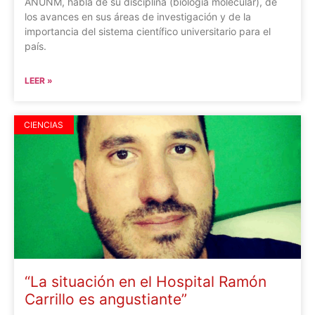
ANUNM, habla de su disciplina (biología molecular), de
los avances en sus áreas de investigación y de la
importancia del sistema científico universitario para el
país.
LEER »
CIENCIAS
“La situación en el Hospital Ramón
Carrillo es angustiante”