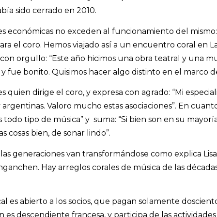
bía sido cerrado en 2010.
es económicas no exceden al funcionamiento del mismo:
ara el coro. Hemos viajado así a un encuentro coral en La
on orgullo: “Este año hicimos una obra teatral y una mue
y fue bonito. Quisimos hacer algo distinto en el marco de
s quien dirige el coro, y expresa con agrado: “Mi especiali
y argentinas. Valoro mucho estas asociaciones”. En cuanto
odo tipo de música” y suma: “Si bien son en su mayoría 
s cosas bien, de sonar lindo”.
 las generaciones van transformándose como explica Lis
ganchen. Hay arreglos corales de música de las décadas 
al es abierto a los socios, que pagan solamente doscient
 es descendiente francesa, y participa de las actividades