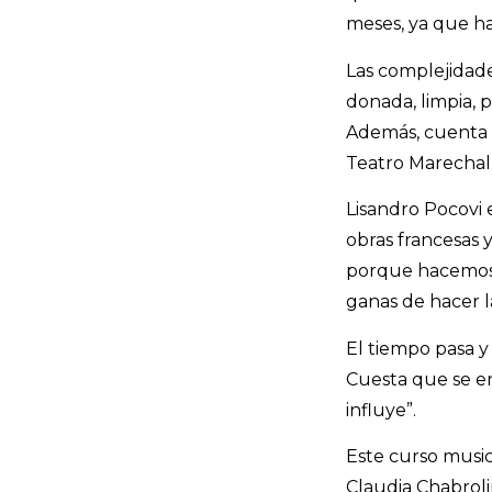
meses, ya que ha
Las complejidad
donada, limpia, p
Además, cuenta c
Teatro Marechal 
Lisandro Pocovi e
obras francesas 
porque hacemos t
ganas de hacer la
El tiempo pasa y
Cuesta que se en
influye”.
Este curso music
Claudia Chabrolin