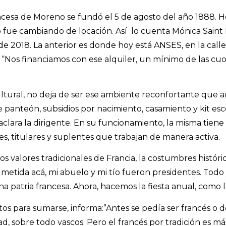
cesa de Moreno se fundó el 5 de agosto del año 1888. H
 fue cambiando de locación. Así lo cuenta Mónica Saint P
de 2018. La anterior es donde hoy está ANSES, en la calle
 “Nos financiamos con ese alquiler, un mínimo de las cuo
ltural, no deja de ser ese ambiente reconfortante que 
de panteón, subsidios por nacimiento, casamiento y kit e
 aclara la dirigente. En su funcionamiento, la misma tiene
es, titulares y suplentes que trabajan de manera activa.
os valores tradicionales de Francia, la costumbres histór
a metida acá, mi abuelo y mi tío fueron presidentes. Tod
echa patria francesa. Ahora, hacemos la fiesta anual, como
itos para sumarse, informa:”Antes se pedía ser francés 
 sobre todo vascos. Pero el francés por tradición es más