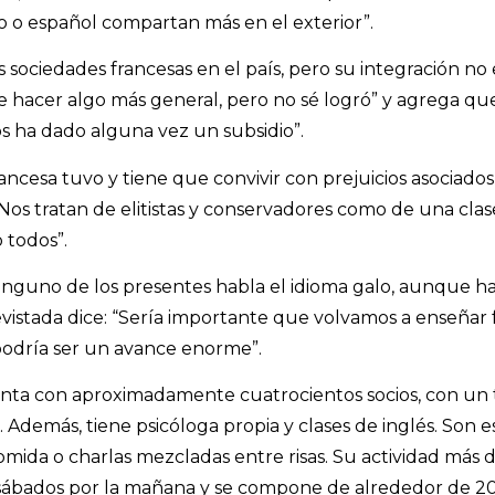
ano o español compartan más en el exterior”.
s sociedades francesas en el país, pero su integración n
de hacer algo más general, pero no sé logró” y agrega q
s ha dado alguna vez un subsidio”.
ncesa tuvo y tiene que convivir con prejuicios asociados 
“Nos tratan de elitistas y conservadores como de una cla
todos”.
inguno de los presentes habla el idioma galo, aunque h
evistada dice: “Sería importante que volvamos a enseñar
podría ser un avance enorme”.
nta con aproximadamente cuatrocientos socios, con un ta
. Además, tiene psicóloga propia y clases de inglés. Son 
mida o charlas mezcladas entre risas. Su actividad más 
 sábados por la mañana y se compone de alrededor de 20