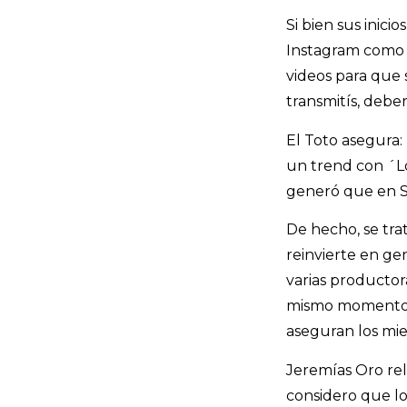
Si bien sus inic
Instagram como e
videos para que 
transmitís, debe
El Toto asegura:
un trend con ´Lo
generó que en Sp
De hecho, se tra
reinvierte en ge
varias productor
mismo momento c
aseguran los mi
Jeremías Oro rel
considero que lo