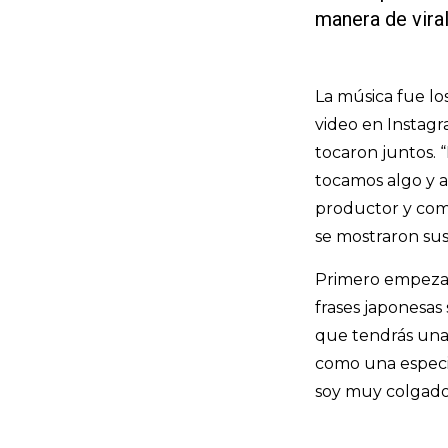
manera de vira
La música fue lo
video en Instagra
tocaron juntos. 
tocamos algo y a 
productor y comp
se mostraron su
Primero empezar
frases japonesas 
que tendrás una 
como una especie
soy muy colgado 