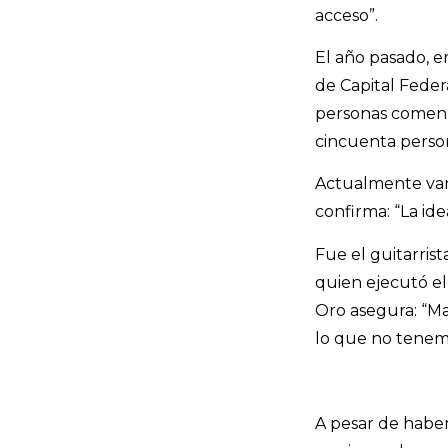
acceso”.
El año pasado, en
de Capital Feder
personas comenz
cincuenta person
Actualmente van 
confirma: “La i
Fue el guitarris
quien ejecutó el
Oro asegura: “Ma
lo que no tenemo
A pesar de habe