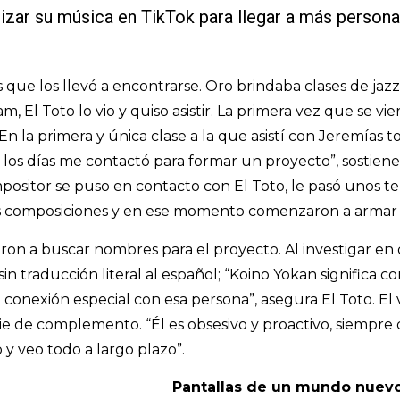
lizar su música en TikTok para llegar a más perso
s que los llevó a encontrarse. Oro brindaba clases de jaz
m, El Toto lo vio y quiso asistir. La primera vez que se v
“En la primera y única clase a la que asistí con Jeremía
los días me contactó para formar un proyecto”, sostiene e
ositor se puso en contacto con El Toto, le pasó unos tem
s composiciones y en ese momento comenzaron a armar l
on a buscar nombres para el proyecto. Al investigar en
sin traducción literal al español; “Koino Yokan significa 
conexión especial con esa persona”, asegura El Toto. El
 de complemento. “Él es obsesivo y proactivo, siempre 
y veo todo a largo plazo”.
Pantallas de un mundo nuev