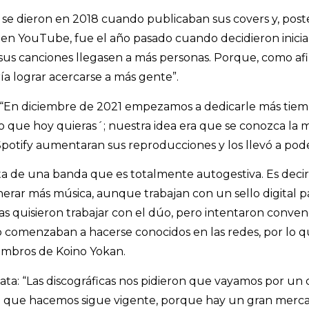
ios se dieron en 2018 cuando publicaban sus covers y, post
n YouTube, fue el año pasado cuando decidieron iniciars
sus canciones llegasen a más personas. Porque, como afir
ría lograr acercarse a más gente”.
 “En diciembre de 2021 empezamos a dedicarle más tiemp
 que hoy quieras´; nuestra idea era que se conozca la m
otify aumentaran sus reproducciones y los llevó a poder
ta de una banda que es totalmente autogestiva. Es decir,
nerar más música, aunque trabajan con un sello digital pa
as quisieron trabajar con el dúo, pero intentaron conven
omenzaban a hacerse conocidos en las redes, por lo q
embros de Koino Yokan.
ata: “Las discográficas nos pidieron que vayamos por un
 que hacemos sigue vigente, porque hay un gran mercad