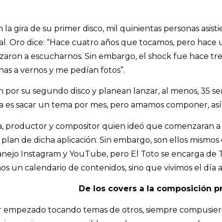
 la gira de su primer disco, mil quinientas personas asist
al. Oro dice: “Hace cuatro años que tocamos, pero hace
aron a escucharnos. Sin embargo, el shock fue hace tr
as a vernos y me pedían fotos”.
por su segundo disco y planean lanzar, al menos, 35 senc
dea es sacar un tema por mes, pero amamos componer, as
ta, productor y compositor quien ideó que comenzaran a 
 plan de dicha aplicación. Sin embargo, son ellos mismos 
nejo Instagram y YouTube, pero El Toto se encarga de T
s un calendario de contenidos, sino que vivimos el día a 
De los covers a la composición p
r empezado tocando temas de otros, siempre compusiero