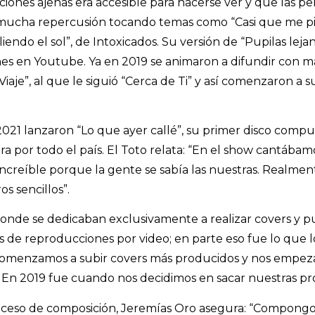
iones ajenas era accesible para hacerse ver y que las pers
mucha repercusión tocando temas como “Casi que me pier
liendo el sol”, de Intoxicados. Su versión de “Pupilas lejan
s en Youtube. Ya en 2019 se animaron a difundir con má
“Viaje”, al que le siguió “Cerca de Ti” y así comenzaron a
021 lanzaron “Lo que ayer callé”, su primer disco compu
ira por todo el país. El Toto relata: “En el show cantáb
increíble porque la gente se sabía las nuestras. Realme
s sencillos”.
onde se dedicaban exclusivamente a realizar covers y p
es de reproducciones por video; en parte eso fue lo que 
 “Comenzamos a subir covers más producidos y nos empez
En 2019 fue cuando nos decidimos en sacar nuestras pro
oceso de composición, Jeremías Oro asegura: “Compongo 