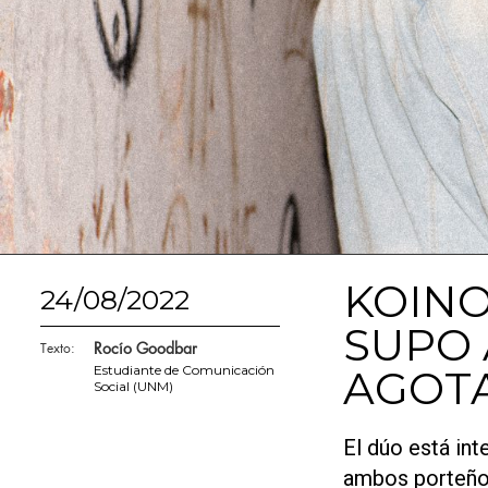
KOINO
24/08/2022
SUPO 
Rocío Goodbar
Texto:
Estudiante de Comunicación
AGOT
Social (UNM)
El dúo está int
ambos porteños