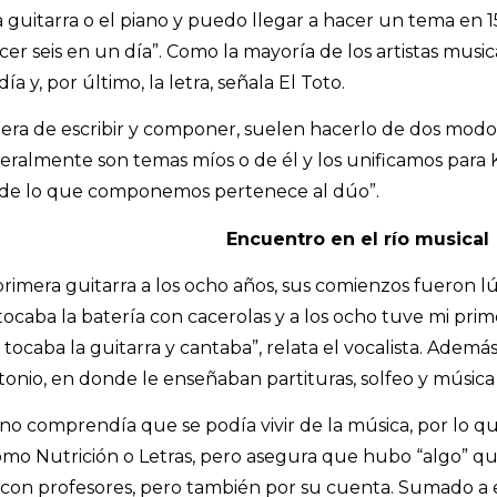
 guitarra o el piano y puedo llegar a hacer un tema en 15
er seis en un día”. Como la mayoría de los artistas musica
a y, por último, la letra, señala El Toto.
ra de escribir y componer, suelen hacerlo de dos modos
eralmente son temas míos o de él y los unificamos para Ko
d de lo que componemos pertenece al dúo”.
Encuentro en el río musical
primera guitarra a los ocho años, sus comienzos fueron lú
tocaba la batería con cacerolas y a los ocho tuve mi prim
ocaba la guitarra y cantaba”, relata el vocalista. Ademá
tonio, en donde le enseñaban partituras, solfeo y música 
no comprendía que se podía vivir de la música, por lo q
como Nutrición o Letras, pero asegura que hubo “algo” que
 con profesores, pero también por su cuenta. Sumado a 