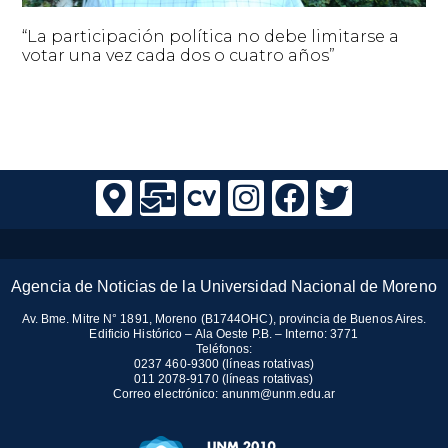
“La participación política no debe limitarse a
votar una vez cada dos o cuatro años”
Agencia de Noticias de la Universidad Nacional de Moreno
Av. Bme. Mitre N° 1891, Moreno (B1744OHC), provincia de Buenos Aires.
Edificio Histórico – Ala Oeste P.B. – Interno: 3771
Teléfonos:
0237 460-9300 (líneas rotativas)
011 2078-9170 (líneas rotativas)
Correo electrónico:
anunm@unm.edu.ar