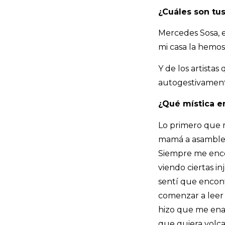
¿Cuáles son tus
Mercedes Sosa, e
mi casa la hemo
Y de los artista
autogestivamente
¿Qué mística en
Lo primero que m
mamá a asambleas
Siempre me enco
viendo ciertas i
sentí que encont
comenzar a leer 
hizo que me enamo
que quiera volcar