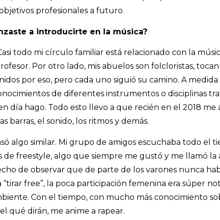
bjetivos profesionales a futuro.
aste a introducirte en la música?
si todo mi círculo familiar está relacionado con la música
rofesor. Por otro lado, mis abuelos son folcloristas, toc
nidos por eso, pero cada uno siguió su camino. A medid
onocimientos de diferentes instrumentos o disciplinas tr
en día hago. Todo esto llevo a que recién en el 2018 me
s barras, el sonido, los ritmos y demás.
só algo similar. Mi grupo de amigos escuchaba todo el ti
 de freestyle, algo que siempre me gustó y me llamó la
cho de observar que de parte de los varones nunca habí
“tirar free”, la poca participación femenina era súper no
biente. Con el tiempo, con mucho más conocimiento sobr
el qué dirán, me anime a rapear.