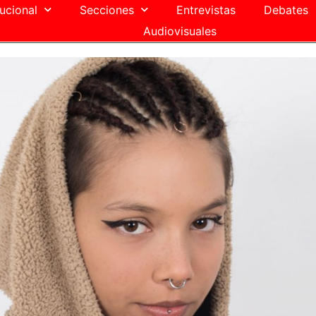
tucional
Secciones
Entrevistas
Debates
Audiovisuales