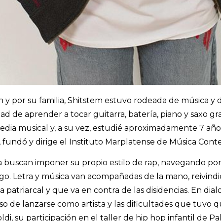
y por su familia, Shitstem estuvo rodeada de música y de
dad de aprender a tocar guitarra, batería, piano y saxo gr
dia musical y, a su vez, estudié aproximadamente 7 años
 fundó y dirige el Instituto Marplatense de Música Con
a buscan imponer su propio estilo de rap, navegando por 
. Letra y música van acompañadas de la mano, reivindic
a patriarcal y que va en contra de las disidencias. En di
o de lanzarse como artista y las dificultades que tuvo 
ldi, su participación en el taller de hip hop infantil de P